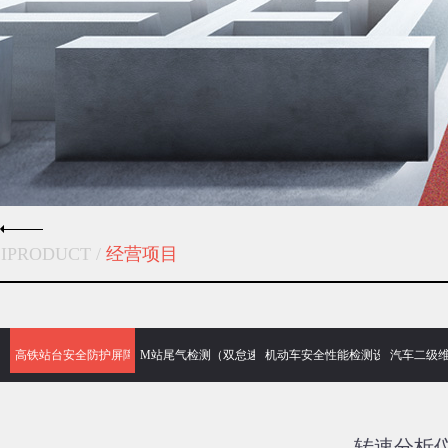
IPRODUCT /
经营项目
高铁站台安全防护屏障门闸系统
M站尾气检测（双怠速、自由加速）治理设备
机动车安全性能检测设备仪器
汽车二级维
转速分析